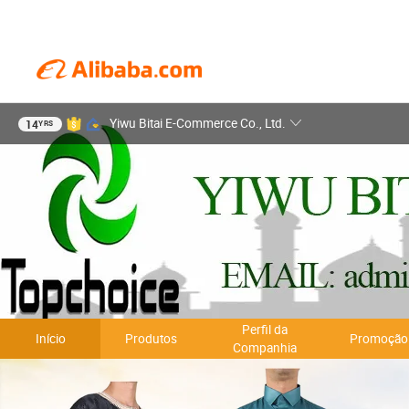
Yiwu Bitai E-Commerce Co., Ltd.
14
YRS
Perfil da
Início
Produtos
Promoção
Companhia