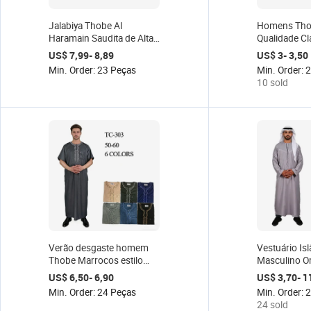
Jalabiya Thobe Al
Homens Tho
Haramain Saudita de Alta
Qualidade Cl
Qualidade e Novo Estilo
Saudita Cor 
US$ 7,99- 8,89
US$ 3- 3,50
para Homens
Thobe / Th
Min. Order: 23 Peças
Min. Order: 
MÉDIO Servi
10 sold
Vestido Mu
Homens
Verão desgaste homem
Vestuário Is
Thobe Marrocos estilo
Masculino O
manga curta Design
Manga Longa
US$ 6,50- 6,90
US$ 3,70- 1
muçulmano Jalabiya
Min. Order: 24 Peças
Min. Order: 
tamanho 50-60
24 sold